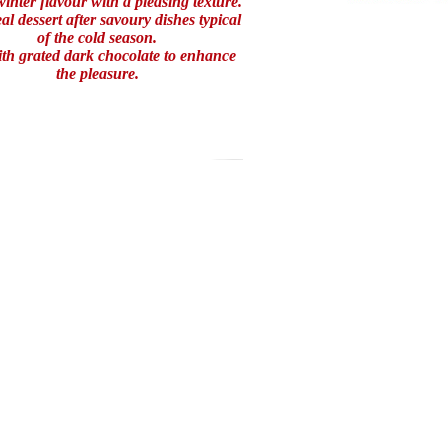
nter flavour with a pleasing texture.
al dessert after savoury dishes typical
of the cold season.
th grated dark chocolate to enhance
the pleasure.