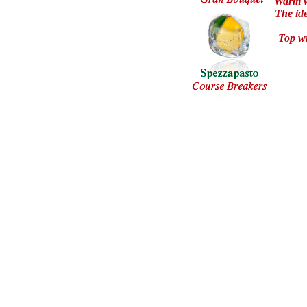
Warm wi
The ide
Top wi