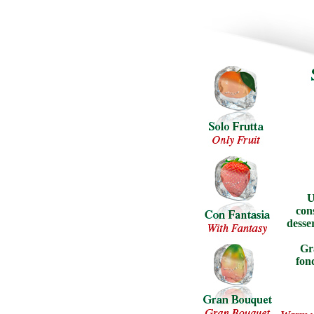
U
con
desser
Gra
fond